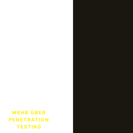
bevor
Hacker es
tun
aximale
cherheitsgewissheit
urch systematische
chwachstellenprüfung
ach BSI-Vorgaben –
ne Produktivitätsausfall
ährend des
stbetriebs.
MEHR ÜBER
PENETRATION
TESTING