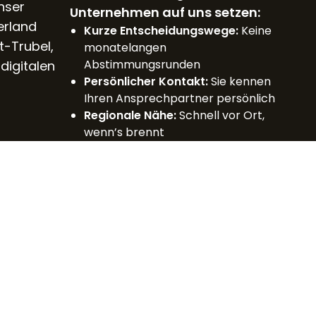
nser
Unternehmen auf uns setzen:
erland
Kurze Entscheidungswege:
Keine
-Trubel,
monatelangen
Abstimmungsrunden
 digitalen
Persönlicher Kontakt:
Sie kennen
Ihren Ansprechpartner persönlich
Regionale Nähe:
Schnell vor Ort,
wenn’s brennt
ce
GAP-Analyse
P
Klarheit
n
m
statt
Rätselrat
tst
en in nur