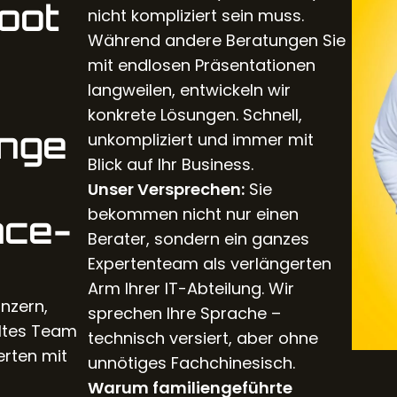
oot
nicht kompliziert sein muss.
Während andere Beratungen Sie
mit endlosen Präsentationen
langweilen, entwickeln wir
konkrete Lösungen. Schnell,
nge
unkompliziert und immer mit
Blick auf Ihr Business.
Unser Versprechen:
Sie
bekommen nicht nur einen
nce-
Berater, sondern ein ganzes
Expertenteam als verlängerten
Arm Ihrer IT-Abteilung. Wir
onzern,
sprechen Ihre Sprache –
eltes Team
technisch versiert, aber ohne
erten mit
unnötiges Fachchinesisch.
Warum familiengeführte