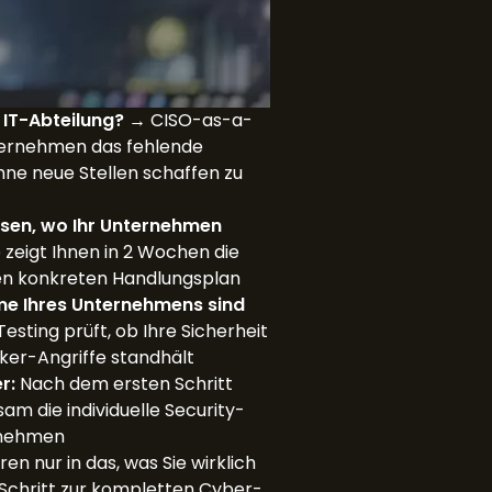
 IT-Abteilung?
→ CISO-as-a-
ternehmen das fehlende
ne neue Stellen schaffen zu
ssen, wo Ihr Unternehmen
zeigt Ihnen in 2 Wochen die
en konkreten Handlungsplan
eme Ihres Unternehmens sind
esting prüft, ob Ihre Sicherheit
er-Angriffe standhält
r:
Nach dem ersten Schritt
am die individuelle Security-
ernehmen
ren nur in das, was Sie wirklich
 Schritt zur kompletten Cyber-