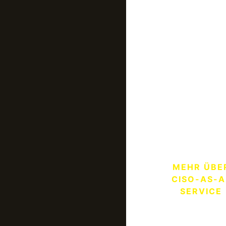
elle
Volle
Sicherheitsverant
durch hochspeziali
Expertise on dema
ohne die langwier
Rekrutierung und
Einarbeitung einer
Vollzeitstelle, die Ih
Budget belastet
MEHR ÜBE
CISO-AS-A
SERVICE