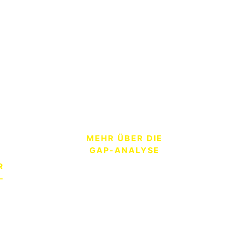
2 Wochen
Ihre Security-Lücken
wortung
präzise identifiziert durch
sierte
systematische BSI-
M
nd –
Methodik – ohne
Si
ige
monatelange Projekte, die
d
Ihr Tagesgeschäft
S
lahmlegen.
n
r
MEHR ÜBER DIE
oh
GAP-ANALYSE
w
R
Te
-