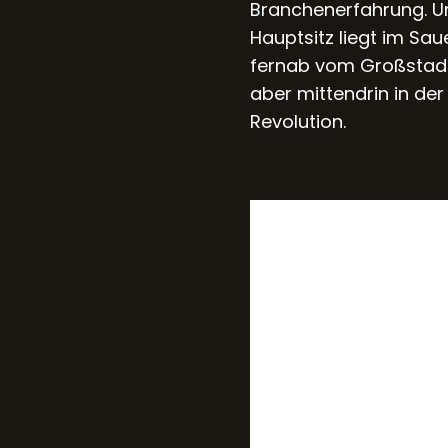
Branchenerfahrung. U
Hauptsitz liegt im Sau
fernab vom Großstadt
aber mittendrin in der
Revolution.
CISO-as-a-Servi
NIS2-
konfor
ohne
Vollzei