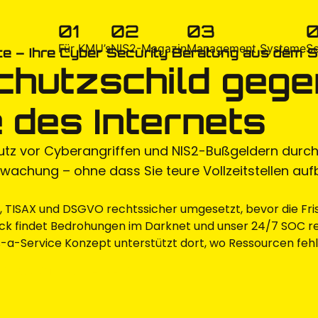
01
02
03
Für KMU’s
NIS2-Magazin
Management Systeme
Se
e – Ihre Cyber Security Beratung aus dem 
Schutzschild gege
 des Internets
utz vor Cyberangriffen und NIS2-Bußgeldern durc
achung – ohne dass Sie teure Vollzeitstellen aufb
1, TISAX und DSGVO rechtssicher umgesetzt, bevor die Fri
findet Bedrohungen im Darknet und unser 24/7 SOC reag
-a-Service Konzept unterstützt dort, wo Ressourcen feh
N KONTAKTIEREN