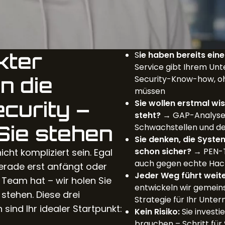
kter
S
ie haben bereits eine
Service gibt Ihrem Un
in die
Security-Know-how, oh
müssen
curity –
Sie wollen erstmal wi
steht?
→ GAP-Analyse 
Sie stehen
Schwachstellen und d
Sie denken, die Syst
schon sicher?
→ PEN-T
cht kompliziert sein. Egal
auch gegen echte Hack
erade erst anfängt oder
Jeder Weg führt weite
 Team hat – wir holen Sie
entwickeln wir gemeins
stehen. Diese drei
Strategie für Ihr Unt
 sind Ihr idealer Startpunkt:
Kein Risiko:
Sie investie
brauchen – Schritt für