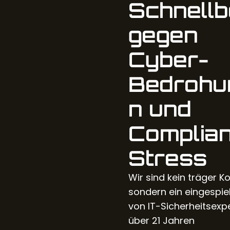
Schnellb
gegen
Cyber-
Bedrohu
n und
Complia
Stress
Wir sind kein träger K
sondern ein eingespi
von IT-Sicherheitsexp
über 21 Jahren