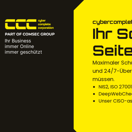
cybercomplet
Ihr 
Ihr Business
Seite
immer Online
immer geschützt
Maximaler Sch
und 24/7-Überw
müssen.
NIS2, ISO 2700
DeepWebCheck 
Unser CISO-as
EXPERTE