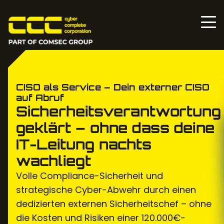
CISO als Service – Dein externer CISO
auf Abruf
Sicherheitsverantwortung
geklärt – ohne dass deine
IT-Leitung nachts
wachliegt
Volle Compliance-Sicherheit und
strategische Cyber-Abwehr durch einen
dedizierten externen Sicherheitschef – ohne
die Kosten und Risiken einer 120.000€-