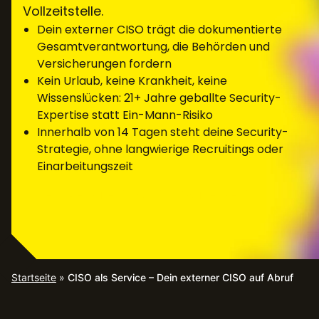
Vollzeitstelle.
Dein externer CISO trägt die dokumentierte
Gesamtverantwortung, die Behörden und
Versicherungen fordern
Kein Urlaub, keine Krankheit, keine
Wissenslücken: 21+ Jahre geballte Security-
Expertise statt Ein-Mann-Risiko
Innerhalb von 14 Tagen steht deine Security-
Strategie, ohne langwierige Recruitings oder
Einarbeitungszeit
EXPERTEN KONTAKTIEREN
Startseite
»
CISO als Service – Dein externer CISO auf Abruf