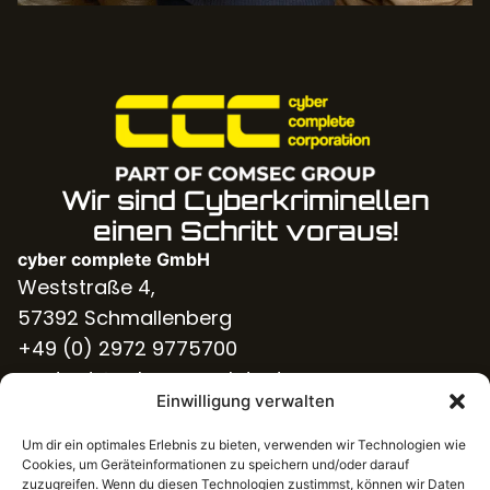
Wir sind Cyberkriminellen
einen Schritt voraus!
cyber complete GmbH
Weststraße 4,
57392 Schmallenberg
+49 (0) 2972 9775700
contact@cybercomplete.de
Einwilligung verwalten
Branchen
Für KMU’s
Um dir ein optimales Erlebnis zu bieten, verwenden wir Technologien wie
NIS2-Magazin
Cookies, um Geräteinformationen zu speichern und/oder darauf
Management Systeme
zuzugreifen. Wenn du diesen Technologien zustimmst, können wir Daten