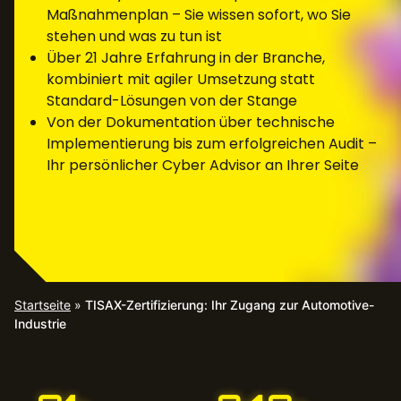
Maßnahmenplan – Sie wissen sofort, wo Sie
stehen und was zu tun ist
Über 21 Jahre Erfahrung in der Branche,
kombiniert mit agiler Umsetzung statt
Standard-Lösungen von der Stange
Von der Dokumentation über technische
Implementierung bis zum erfolgreichen Audit –
Ihr persönlicher Cyber Advisor an Ihrer Seite
EXPERTEN KONTAKTIEREN
Startseite
»
TISAX-Zertifizierung: Ihr Zugang zur Automotive-
Industrie