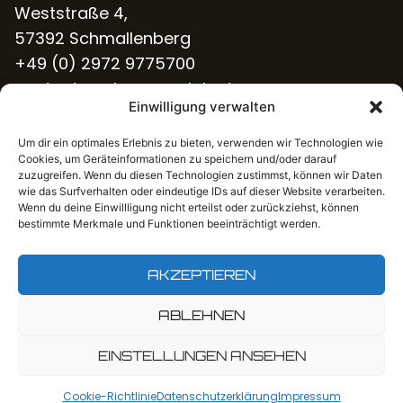
Weststraße 4,
57392 Schmallenberg
+49 (0) 2972 9775700
contact@cybercomplete.de
Einwilligung verwalten
Branchen
Für KMU’s
Um dir ein optimales Erlebnis zu bieten, verwenden wir Technologien wie
NIS2-Magazin
Cookies, um Geräteinformationen zu speichern und/oder darauf
Management Systeme
zuzugreifen. Wenn du diesen Technologien zustimmst, können wir Daten
wie das Surfverhalten oder eindeutige IDs auf dieser Website verarbeiten.
Security Dienste
Wenn du deine Einwillligung nicht erteilst oder zurückziehst, können
Vision
bestimmte Merkmale und Funktionen beeinträchtigt werden.
Team
News & Blog
AKZEPTIEREN
Kontakt
Rechtliches
ABLEHNEN
Impressum
Datenschutz­erklärung
EINSTELLUNGEN ANSEHEN
Kontakt
Cookie-Richtlinie (EU)
Cookie-Richtlinie
Datenschutz­erklärung
Impressum