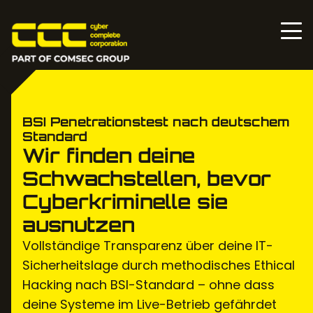
BSI Penetrationstest nach deutschem
Standard
Wir finden deine
Schwachstellen, bevor
Cyberkriminelle sie
ausnutzen
Vollständige Transparenz über deine IT-
Sicherheitslage durch methodisches Ethical
Hacking nach BSI-Standard – ohne dass
deine Systeme im Live-Betrieb gefährdet